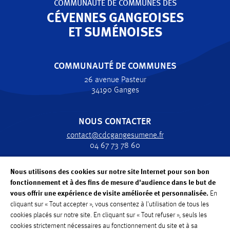
COMMUNAUTÉ DE COMMUNES
DES
CÉVENNES GANGEOISES
ET SUMÉNOISES
COMMUNAUTÉ DE COMMUNES
26 avenue Pasteur
34190 Ganges
NOUS CONTACTER
contact@cdcgangesumene.fr
04 67 73 78 60
Nous utilisons des cookies sur notre site Internet pour son bon
HORAIRES
fonctionnement et à des fins de mesure d'audience dans le but de
Lundi, Mardi, Jeudi, Vendredi : de 8h30 à 12h30
vous offrir une expérience de visite améliorée et personnalisée.
En
Mercredi: de 8h30 à 12h
cliquant sur « Tout accepter », vous consentez à l'utilisation de tous les
cookies placés sur notre site. En cliquant sur « Tout refuser », seuls les
cookies strictement nécessaires au fonctionnement du site et à sa