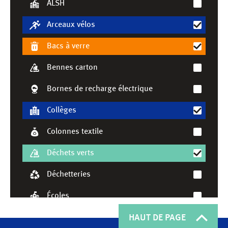
ALSH
Arceaux vélos
Bacs à verre
21
Bennes carton
Bornes de recharge électrique
Collèges
Colonnes textile
Déchets verts
Déchetteries
Leaflet
|
©
OpenStreetMap
contributors ©
CARTO
Écoles
Formation
HAUT DE PAGE