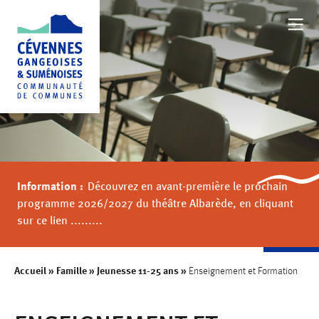
NOTRE TERRITOIRE
BOUGER
Information :
Découvrez en avant-première le prochain
FAMILLE
programme 2026/2027 du théâtre Albarède, en cliquant
sur ce lien .........
AU QUOTIDIEN
Accueil
»
Famille
»
Jeunesse 11-25 ans
»
Enseignement et Formation
VALORISER NOTRE TERRITOIRE