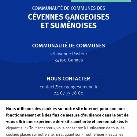
Kit réparation- Station de gonflage
COMMUNAUTÉ DE COMMUNES
DES
CÉVENNES GANGEOISES
Lycée
ET SUMÉNOISES
Salle des Fêtes
Services annexes
COMMUNAUTÉ DE COMMUNES
26 avenue Pasteur
34190 Ganges
VOIR LA MAP
NOUS CONTACTER
contact@cdcgangesumene.fr
04 67 73 78 60
Nous utilisons des cookies sur notre site Internet pour son bon
HORAIRES
fonctionnement et à des fins de mesure d'audience dans le but de
Lundi, Mardi, Jeudi, Vendredi : de 8h30 à 12h30
vous offrir une expérience de visite améliorée et personnalisée.
En
Mercredi: de 8h30 à 12h
cliquant sur « Tout accepter », vous consentez à l'utilisation de tous les
cookies placés sur notre site. En cliquant sur « Tout refuser », seuls les