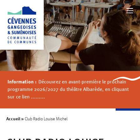
NOTRE TERRITOIRE
BOUGER
Information :
Découvrez en avant-première le prochain
FAMILLE
programme 2026/2027 du théâtre Albarède, en cliquant
sur ce lien .........
AU QUOTIDIEN
Accueil
»
Club Radio Louise Michel
VALORISER NOTRE TERRITOIRE