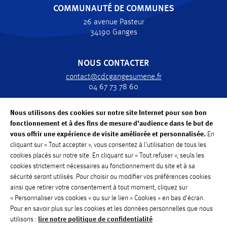
COMMUNAUTÉ DE COMMUNES
26 avenue Pasteur
34190 Ganges
NOUS CONTACTER
contact@cdcgangesumene.fr
04 67 73 78 60
Nous utilisons des cookies sur notre site Internet pour son bon
HORAIRES
fonctionnement et à des fins de mesure d'audience dans le but de
Lundi, Mardi, Jeudi, Vendredi : de 8h30 à 12h30
vous offrir une expérience de visite améliorée et personnalisée.
En
Mercredi: de 8h30 à 12h
cliquant sur « Tout accepter », vous consentez à l'utilisation de tous les
cookies placés sur notre site. En cliquant sur « Tout refuser », seuls les
cookies strictement nécessaires au fonctionnement du site et à sa
sécurité seront utilisés. Pour choisir ou modifier vos préférences cookies
ainsi que retirer votre consentement à tout moment, cliquez sur
« Personnaliser vos cookies » ou sur le lien « Cookies » en bas d'écran.
Pour en savoir plus sur les cookies et les données personnelles que nous
utilisons :
lire notre politique de confidentialité