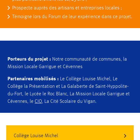
Prospecte auprès des artisans et entreprises locales ;
Témoigne lors du Forum de leur expérience dans ce projet.
Porteurs du projet :
Notre communauté de communes, la
Mission Locale Garrigue et Cévennes
Partenaires mobilisés :
Le Collège Louise Michel, Le
Collège la Présentation et La Galaberte de Saint-Hyppolite-
du-Fort, le Lycée le Roc Blanc, La Mission Locale Garrigue et
Cévennes, le
CIO
, La Cité Scolaire du Vigan.
Collège Louise Michel