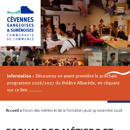
NOTRE TERRITOIRE
BOUGER
Information :
Découvrez en avant-première le prochain
FAMILLE
programme 2026/2027 du théâtre Albarède, en cliquant
sur ce lien .........
AU QUOTIDIEN
Accueil
»
Forum des métiers et de la Formation jeudi 19 novembre 2026
VALORISER NOTRE TERRITOIRE