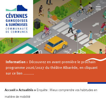
NOTRE TERRITOIRE
BOUGER
Information :
Découvrez en avant-première le prochain
FAMILLE
programme 2026/2027 du théâtre Albarède, en cliquant
sur ce lien .........
AU QUOTIDIEN
Accueil
»
Actualités
»
Enquête : Mieux comprendre vos habitudes en
matière de mobilité
VALORISER NOTRE TERRITOIRE