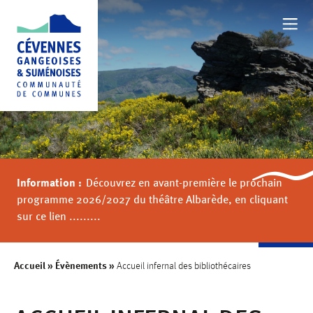
NOTRE TERRITOIRE
BOUGER
Information :
Découvrez en avant-première le prochain
FAMILLE
programme 2026/2027 du théâtre Albarède, en cliquant
sur ce lien .........
AU QUOTIDIEN
Accueil
»
Évènements
»
Accueil infernal des bibliothécaires
VALORISER NOTRE TERRITOIRE