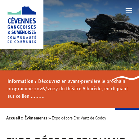
NOTRE TERRITOIRE
BOUGER
Information :
Découvrez en avant-première le prochain
FAMILLE
programme 2026/2027 du théâtre Albarède, en cliquant
sur ce lien .........
AU QUOTIDIEN
Accueil
»
Évènements
»
Expo décors Eric Vanz de Godoy
VALORISER NOTRE TERRITOIRE