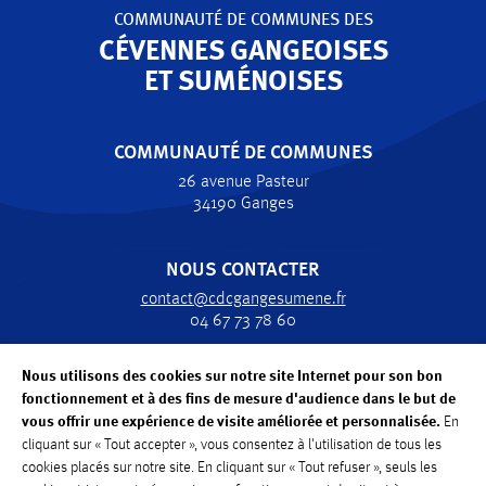
COMMUNAUTÉ DE COMMUNES
DES
CÉVENNES GANGEOISES
ET SUMÉNOISES
COMMUNAUTÉ DE COMMUNES
26 avenue Pasteur
34190 Ganges
NOUS CONTACTER
contact@cdcgangesumene.fr
04 67 73 78 60
Nous utilisons des cookies sur notre site Internet pour son bon
HORAIRES
fonctionnement et à des fins de mesure d'audience dans le but de
Lundi, Mardi, Jeudi, Vendredi : de 8h30 à 12h30
vous offrir une expérience de visite améliorée et personnalisée.
En
Mercredi: de 8h30 à 12h
cliquant sur « Tout accepter », vous consentez à l'utilisation de tous les
cookies placés sur notre site. En cliquant sur « Tout refuser », seuls les