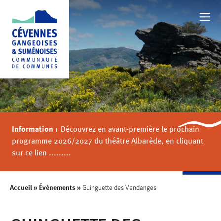
NOTRE TERRITOIRE
BOUGER
Information :
Découvrez en avant-première le prochain
FAMILLE
programme 2026/2027 du théâtre Albarède, en cliquant
sur ce lien .........
AU QUOTIDIEN
Accueil
»
Évènements
»
Guinguette des Vendanges
VALORISER NOTRE TERRITOIRE